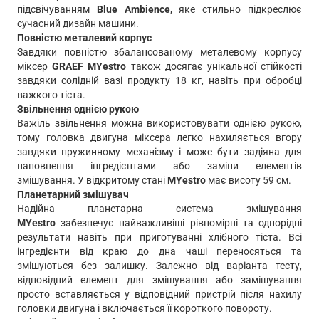
підсвічуванням
Blue Ambience
, яке стильно підкреслює
сучасний дизайн машини.
Повністю металевий корпус
Завдяки повністю збалансованому металевому корпусу
міксер
GRAEF MYestro
також досягає унікальної стійкості
завдяки солідній вазі продукту 18 кг, навіть при обробці
важкого тіста.
Звільнення однією рукою
Важіль звільнення можна використовувати однією рукою,
тому головка двигуна міксера легко нахиляється вгору
завдяки пружинному механізму і може бути задіяна для
наповнення інгредієнтами або заміни елементів
змішування. У відкритому стані
MYestro
має висоту 59 см.
Планетарний змішувач
Надійна планетарна система змішування
MYestro
забезпечує найважливіші рівномірні та однорідні
результати навіть при приготуванні хлібного тіста. Всі
інгредієнти від краю до дна чаші переносяться та
змішуються без залишку. Залежно від варіанта тесту,
відповідний елемент для змішування або замішування
просто вставляється у відповідний пристрій після нахилу
головки двигуна і включається її короткого повороту.