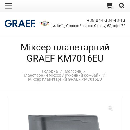
+38 044-334-43-13
м. Київ, Європейського Союзу, 62, офіс 72
Міксер планетарний
GRAEF KM7016EU
Головна
/
Магазин
/
Планетарний міксер / Кухонний комбайн
/
Міксер планетарний GRAEF KM7016EU