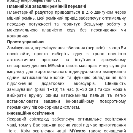
кращу енергоефективність.
Плавний хід завдяки ремінній передачі
Планетарний редуктор приводиться в дію двигуном через
міцний ремінь. Цей ремінний привід забезпечує оптимальну
передачу потужності та гарантує безшумну роботу з
максимальною плавністю ходу без перекидання чи
коливання.
Просте управління
Замішування, перемішування, збивання (вершків) – якщо Ви
поспішайте, просто виберіть одну з трьох повністю
автоматичних програм на інтуїтивно зрозумілому
сенсорному дисплеї.
MYestro
також має практичну функцію
імпульсу для короткочасного індивідуального змішування
одним натисканням кнопки та функцію обладнання для
підключення додаткових аксесуарів. Швидкість
замішування (рівні 1–10) та час (0–30 хв.) також можна
вибирати вручну одним натисканням пальця та легко
встановлювати завдяки інноваційному поворотному
перемикачу під сенсорним дисплеєм.
Інноваційне освітлення
Яскравий світлодіод забезпечує оптимальне освітлення
чаші, тому у Вас завжди все на увазі під час приготування
тіста. Крім освітлення чаші,
MYestro
також оснащений