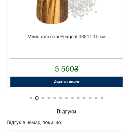
Млин для перцю de Buyer P240.100202 10 см
1 080
₴
Додати в кошик
Відгуки
Відгуків немає, поки що.