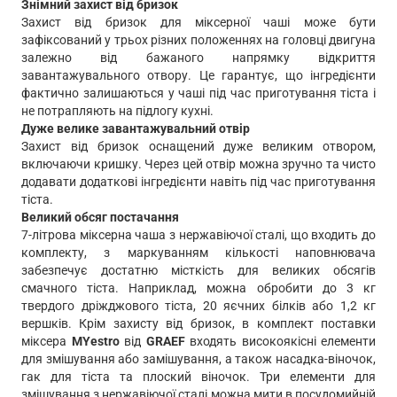
Знімний захист від бризок
Захист від бризок для міксерної чаші може бути
зафіксований у трьох різних положеннях на головці двигуна
залежно від бажаного напрямку відкриття
завантажувального отвору. Це гарантує, що інгредієнти
фактично залишаються у чаші під час приготування тіста і
не потрапляють на підлогу кухні.
Дуже велике завантажувальний отвір
Захист від бризок оснащений дуже великим отвором,
включаючи кришку. Через цей отвір можна зручно та чисто
додавати додаткові інгредієнти навіть під час приготування
тіста.
Великий обсяг постачання
7-літрова міксерна чаша з нержавіючої сталі, що входить до
комплекту, з маркуванням кількості наповнювача
забезпечує достатню місткість для великих обсягів
смачного тіста. Наприклад, можна обробити до 3 кг
твердого дріжджового тіста, 20 яєчних білків або 1,2 кг
вершків. Крім захисту від бризок, в комплект поставки
міксера
MYestro
від
GRAEF
входять високоякісні елементи
для змішування або замішування, а також насадка-віночок,
гак для тіста та плоский віночок. Три елементи для
змішування з нержавіючої сталі можна мити в посудомийній