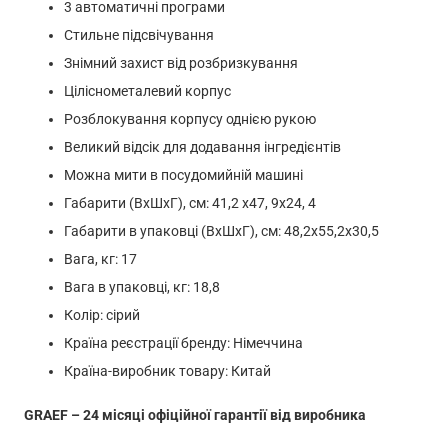
3 автоматичні програми
Стильне підсвічування
Знімний захист від розбризкування
Ціліснометалевий корпус
Розблокування корпусу однією рукою
Великий відсік для додавання інгредієнтів
Можна мити в посудомийній машині
Габарити (ВхШхГ), см: 41,2 х47, 9х24, 4
Габарити в упаковці (ВхШхГ), см: 48,2х55,2х30,5
Вага, кг: 17
Вага в упаковці, кг: 18,8
Колір: сірий
Країна реєстрації бренду: Німеччина
Країна-виробник товару: Китай
GRAEF – 24 місяці офіційної гарантії від виробника