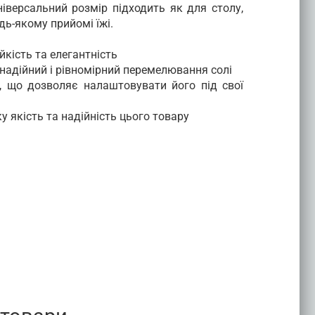
Buyer
ніверсальний розмір підходить як для столу,
удь-якому прийомі їжі.
S330.140202
кількість
йкість та елегантність
 надійний і рівномірний перемелювання солі
, що дозволяє налаштовувати його під свої
у якість та надійність цього товару