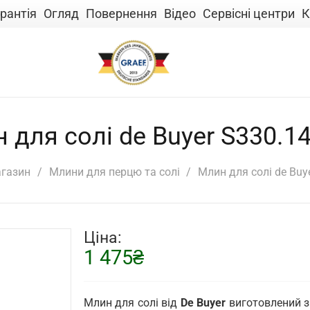
рантія
Огляд
Повернення
Відео
Сервісні центри
К
 для солі de Buyer S330.1
газин
/
Млини для перцю та солі
/
Млин для солі de Buy
Ціна:
1 475
₴
Млин для солі від
De Buyer
виготовлений з