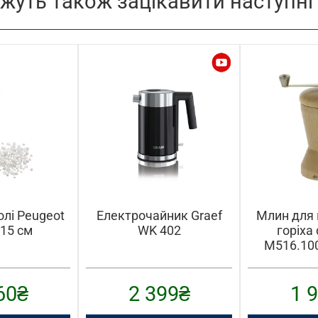
жуть також зацікавити наступні
олі Peugeot
Електрочайник Graef
Млин для 
 15 см
WK 402
горіха 
M516.100
60
₴
2 399
₴
1 