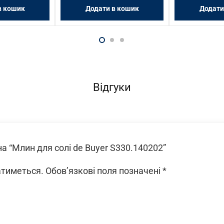
в кошик
Додати в кошик
Додати
Відгуки
а “Млин для солі de Buyer S330.140202”
атиметься.
Обов’язкові поля позначені
*