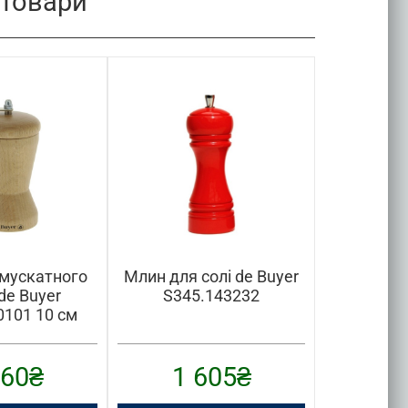
 товари
мускатного
Млин для солі de Buyer
Чайник 
de Buyer
S345.143232
Cuisina
101 10 см
960
₴
1 605
₴
2 