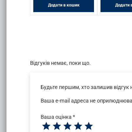
 кошик
Додати в кошик
Додати 
Відгуків немає, поки що.
Будьте першим, хто залишив відгук н
Ваша e-mail адреса не оприлюднюв
Ваша оцінка
*