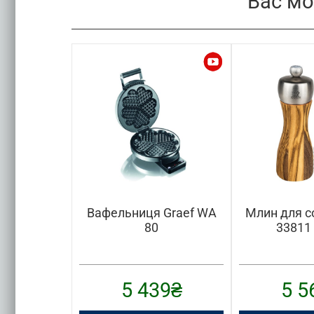
Вас мо
і de Buyer
Вафельниця Graef WA
Млин для с
00202
80
33811
80
₴
5 439
₴
5 5