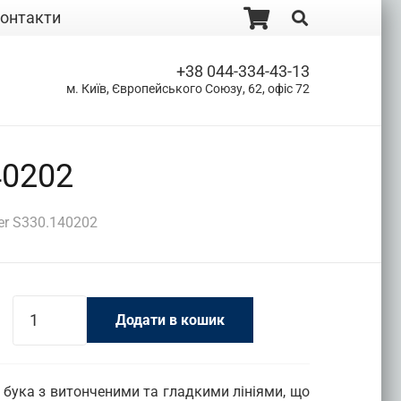
онтакти
+38 044-334-43-13
м. Київ, Європейського Союзу, 62, офіс 72
40202
er S330.140202
Млин
Додати в кошик
для
солі
de
 бука з витонченими та гладкими лініями, що