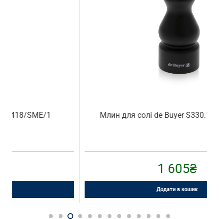
Млин для солі de Buyer S330.140404 14 см
1 605
₴
Додати в кошик