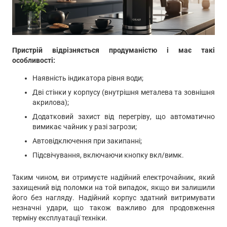
Пристрій відрізняється продуманістю і має такі
особливості:
Наявність індикатора рівня води;
Дві стінки у корпусу (внутрішня металева та зовнішня
акрилова);
Д
одатковий захист від перегріву, що автоматично
вимикає чайник у разі загрози;
Автовідключення при закипанні;
Підсвічування, включаючи кнопку вкл/вимк.
Таким чином, ви отримуєте надійний електрочайник, який
захищений від поломки на той випадок, якщо ви залишили
його без нагляду. Надійний корпус здатний витримувати
незначні удари, що також важливо для продовження
терміну експлуатації техніки.