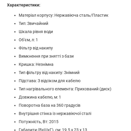
Характеристики:
Матеріал корпусу: Нержавіюча сталь/Пластик
Тип: Звичайний
Шкала рівня води
Об'єм, л: 1
Фільтр від накипу
Вимкнення при знятті з бази
Кришка: Незнімна
Тип фільтру від накипу: Знімний
Підстава: З відсіком для кабелю
Тип нагрівального елемента: Прихований (диск)
Довжина кабелю, м: 1
Поворотна база на 360 градусів
Внутрішня стінка із нержавіючої сталі
Потужність, Вт: 2015
Габарити (ВхШхГ), см: 19.5 х 23 х 13