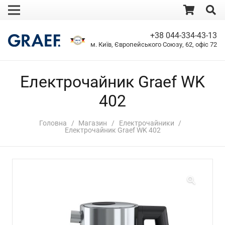
+38 044-334-43-13
м. Київ, Європейського Союзу, 62, офіс 72
Електрочайник Graef WK
402
Головна
/
Магазин
/
Електрочайники
/
Електрочайник Graef WK 402