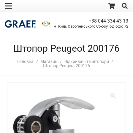
+38 044-334-43-13
м. Київ, Європейського Союзу, 62, офіс 72
Штопор Peugeot 200176
Головна
/
Магазин
/
Відкривачі та штопори
/
Штопор Peugeot 200176