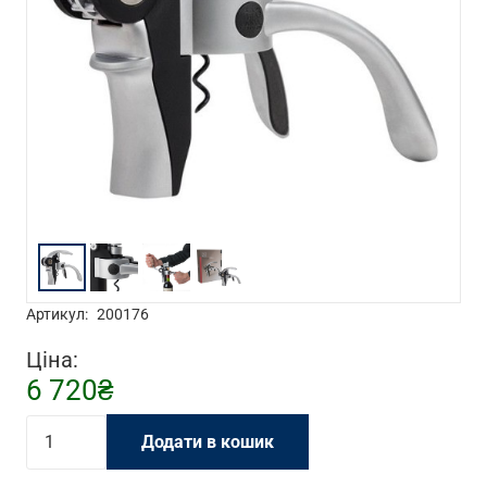
Артикул:
200176
Ціна:
6 720
₴
Штопор
Додати в кошик
Peugeot