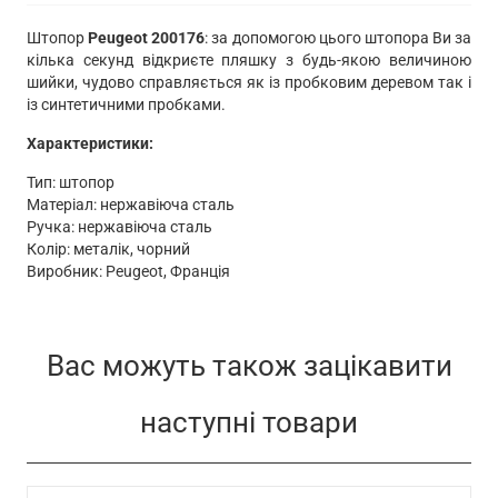
200176
кількість
Штопор
Peugeot 200176
: за допомогою цього штопора Ви за
кілька секунд відкриєте пляшку з будь-якою величиною
шийки, чудово справляється як із пробковим деревом так і
із синтетичними пробками.
Характеристики:
Тип: штопор
Матеріал: нержавіюча сталь
Ручка: нержавіюча сталь
Колір: металік, чорний
Виробник: Peugeot, Франція
Вас можуть також зацікавити
наступні товари