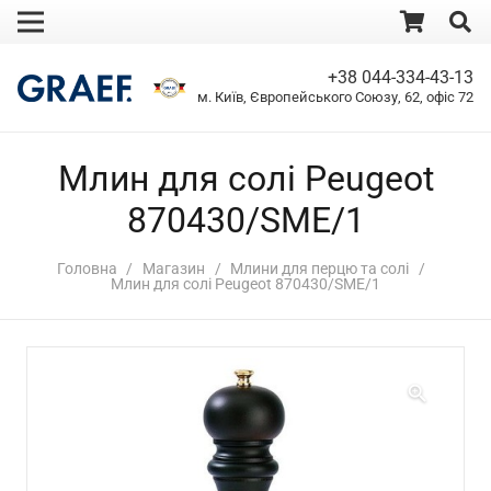
+38 044-334-43-13
м. Київ, Європейського Союзу, 62, офіс 72
Млин для солі Peugeot
870430/SME/1
Головна
/
Магазин
/
Млини для перцю та солі
/
Млин для солі Peugeot 870430/SME/1