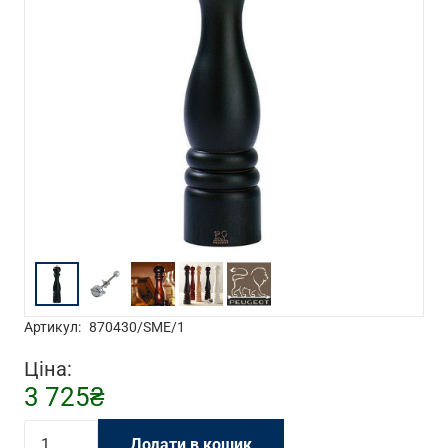
Артикул:
870430/SME/1
Ціна:
3 725
₴
Млин
Додати в кошик