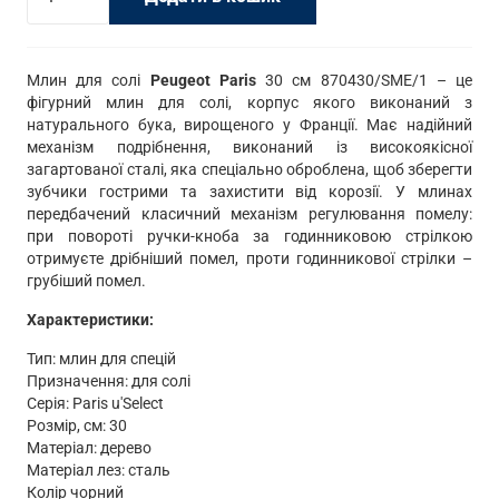
для
солі
Peugeot
Млин для солі
Peugeot Paris
30 см 870430/SME/1 – це
фігурний млин для солі, корпус якого виконаний з
870430/SME/1
натурального бука, вирощеного у Франції. Має надійний
кількість
механізм подрібнення, виконаний із високоякісної
загартованої сталі, яка спеціально оброблена, щоб зберегти
зубчики гострими та захистити від корозії. У млинах
передбачений класичний механізм регулювання помелу:
при повороті ручки-кноба за годинниковою стрілкою
отримуєте дрібніший помел, проти годинникової стрілки –
грубіший помел.
Характеристики:
Тип: млин для спецій
Призначення: для солі
Серія: Paris u'Select
Розмір, см: 30
Матеріал: дерево
Матеріал лез: сталь
Колір чорний