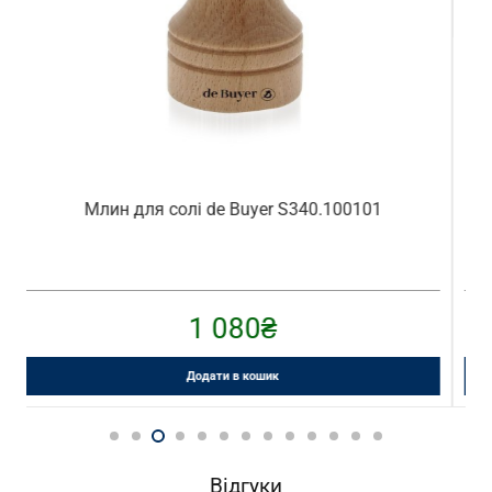
Кавомолка електрична Cuisinart DBM8V2E
4 499
₴
Додати в кошик
Відгуки