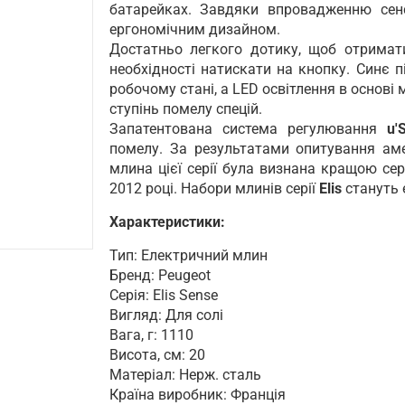
батарейках. Завдяки впровадженню сенс
ергономічним дизайном.
Достатньо легкого дотику, щоб отримати
необхідності натискати на кнопку. Синє 
робочому стані, а LED освітлення в основі
ступінь помелу спецій.
Запатентована система регулювання
u'
помелу. За результатами опитування аме
млина цієї серії була визнана кращою се
2012 році. Набори млинів серії
Elis
стануть
Характеристики:
Тип: Електричний млин
Бренд: Peugeot
Серія: Elis Sense
Вигляд: Для солі
Вага, г: 1110
Висота, см: 20
Матеріал: Нерж. сталь
Країна виробник: Франція