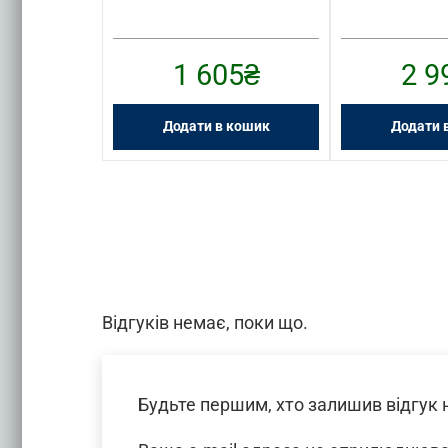
30
₴
1 605
₴
2 9
 кошик
Додати в кошик
Додати 
Відгуків немає, поки що.
Будьте першим, хто залишив відгук 