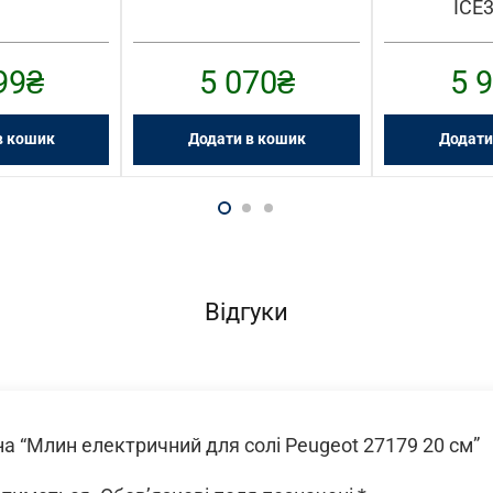
ICE
99
₴
5 070
₴
5 
в кошик
Додати в кошик
Додати
Відгуки
на “Млин електричний для солі Peugeot 27179 20 см”