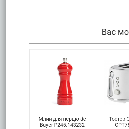
Вас мо
 перцю
Млин для перцю de
Тостер C
 23720
Buyer P245.143232
CPT7