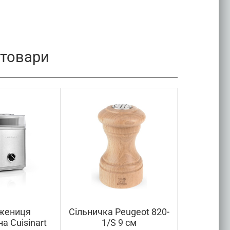
 товари
жениця
Сільничка Peugeot 820-
Млин для 
а Cuisinart
1/S 9 см
S345