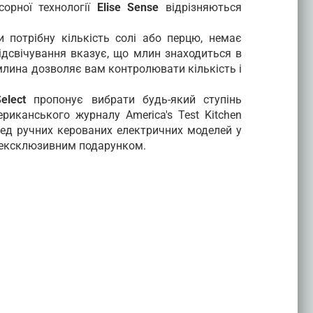
орної технології
Elise Sense
відрізняються
 потрібну кількість солі або перцю, немає
підсвічування вказує, що млин знаходиться в
 млина дозволяє вам контролювати кількість і
Select
пропонує вибрати будь-який ступінь
риканського журналу America's Test Kitchen
ред ручних керованих електричних моделей у
 ексклюзивним подарунком.