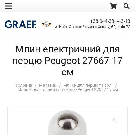
+38 044-334-43-13
м. Київ, Європейського Союзу, 62, офіс 72
Млин електричний для
перцю Peugeot 27667 17
см
Головна
/
Магазин
/
Млини для перцю та солі
/
Млин електричний для перцю Peugeot 27667 17 см