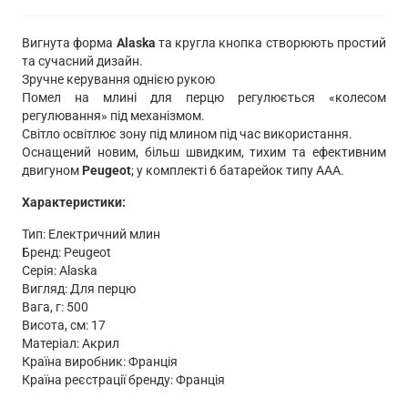
Вигнута форма
Alaska
та кругла кнопка створюють простий
та сучасний дизайн.
Зручне керування однією рукою
Помел на млині для перцю регулюється «колесом
регулювання» під механізмом.
Світло освітлює зону під млином під час використання.
Оснащений новим, більш швидким, тихим та ефективним
двигуном
Peugeot
; у комплекті 6 батарейок типу ААА.
Характеристики:
Тип: Електричний млин
Бренд: Peugeot
Серія: Alaska
Вигляд: Для перцю
Вага, г: 500
Висота, см: 17
Матеріал: Акрил
Країна виробник: Франція
Країна реєстрації бренду: Франція