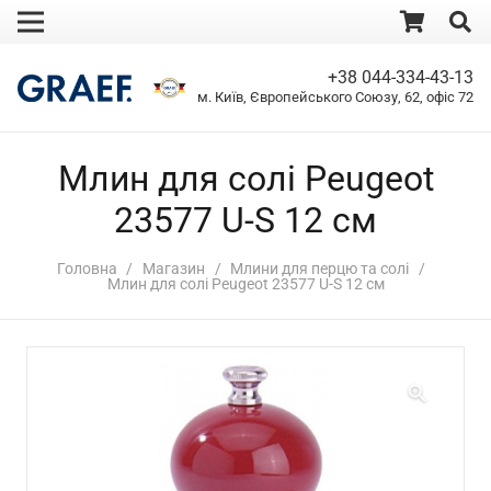
+38 044-334-43-13
м. Київ, Європейського Союзу, 62, офіс 72
Млин для солі Peugeot
23577 U-S 12 см
Головна
/
Магазин
/
Млини для перцю та солі
/
Млин для солі Peugeot 23577 U-S 12 см