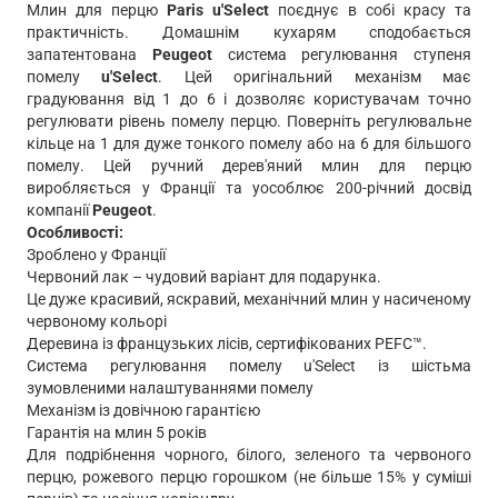
Млин для перцю
Paris u'Select
поєднує в собі красу та
практичність. Домашнім кухарям сподобається
запатентована
Peugeot
система регулювання ступеня
помелу
u'Select
. Цей оригінальний механізм має
градуювання від 1 до 6 і дозволяє користувачам точно
регулювати рівень помелу перцю. Поверніть регулювальне
кільце на 1 для дуже тонкого помелу або на 6 для більшого
помелу. Цей ручний дерев'яний млин для перцю
виробляється у Франції та уособлює 200-річний досвід
компанії
Peugeot
.
Особливості:
Зроблено у Франції
Червоний лак – чудовий варіант для подарунка.
Це дуже красивий, яскравий, механічний млин у насиченому
червоному кольорі
Деревина із французьких лісів, сертифікованих PEFC™.
Система регулювання помелу u'Select із шістьма
зумовленими налаштуваннями помелу
Механізм із довічною гарантією
Гарантія на млин 5 років
Для подрібнення чорного, білого, зеленого та червоного
перцю, рожевого перцю горошком (не більше 15% у суміші