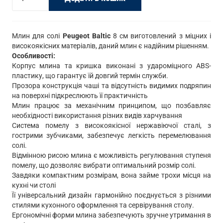
для
солі
Peugeot
Млин для солі
Peugeot Baltic
8 см виготовлений з міцних і
високоякісних матеріалів, даний млин є надійним рішенням.
25779_BS
Особливості:
8
Корпус млина та кришка виконані з удароміцного ABS-
см
пластику, що гарантує їй довгий термін служби.
Прозора конструкція чаші та відсутність видимих подряпин
кількість
на поверхні підкреслюють її практичність
Млин працює за механічним принципом, що позбавляє
необхідності використання різних видів харчування
Система помелу з високоякісної нержавіючої сталі, з
гострими зубчиками, забезпечує легкість перемелювання
солі.
Відмінною рисою млина є можливість регулювання ступеня
помелу, що дозволяє вибрати оптимальний розмір солі.
Завдяки компактним розмірам, вона займе трохи місця на
кухні чи столі
Її універсальний дизайн гармонійно поєднується з різними
стилями кухонного оформлення та сервірування столу.
Ергономічні форми млина забезпечують зручне утримання в