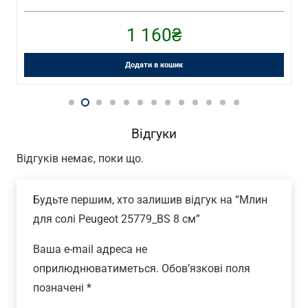
1 160
₴
Додати в кошик
Відгуки
Відгуків немає, поки що.
Будьте першим, хто залишив відгук на “Млин
для солі Peugeot 25779_BS 8 см”
Ваша e-mail адреса не
оприлюднюватиметься.
Обов’язкові поля
позначені
*