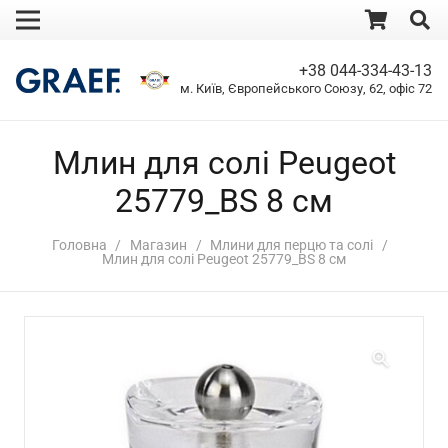
+38 044-334-43-13
м. Київ, Європейського Союзу, 62, офіс 72
Млин для солі Peugeot
25779_BS 8 см
Головна
/
Магазин
/
Млини для перцю та солі
/
Млин для солі Peugeot 25779_BS 8 см