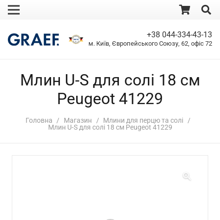
+38 044-334-43-13
м. Київ, Європейського Союзу, 62, офіс 72
Млин U-S для солі 18 см
Peugeot 41229
Головна
/
Магазин
/
Млини для перцю та солі
/
Млин U-S для солі 18 см Peugeot 41229