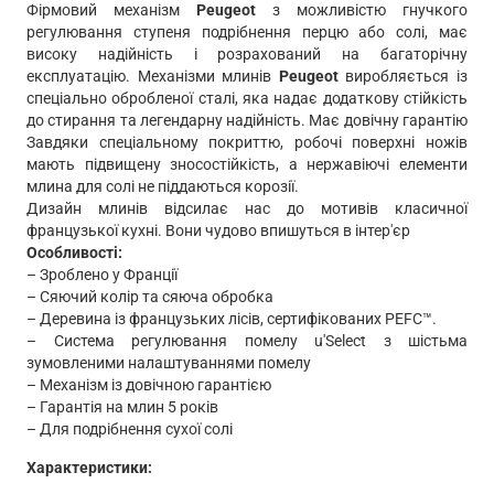
Фірмовий механізм
Peugeot
з можливістю гнучкого
регулювання ступеня подрібнення перцю або солі, має
високу надійність і розрахований на багаторічну
експлуатацію. Механізми млинів
Peugeot
виробляється із
спеціально обробленої сталі, яка надає додаткову стійкість
до стирання та легендарну надійність. Має довічну гарантію
Завдяки спеціальному покриттю, робочі поверхні ножів
мають підвищену зносостійкість, а нержавіючі елементи
млина для солі не піддаються корозії.
Дизайн млинів відсилає нас до мотивів класичної
французької кухні. Вони чудово впишуться в інтер'єр
Особливості:
– Зроблено у Франції
– Сяючий колір та сяюча обробка
– Деревина із французьких лісів, сертифікованих PEFC™.
– Система регулювання помелу u'Select з шістьма
зумовленими налаштуваннями помелу
– Механізм із довічною гарантією
– Гарантія на млин 5 років
– Для подрібнення сухої солі
Характеристики: