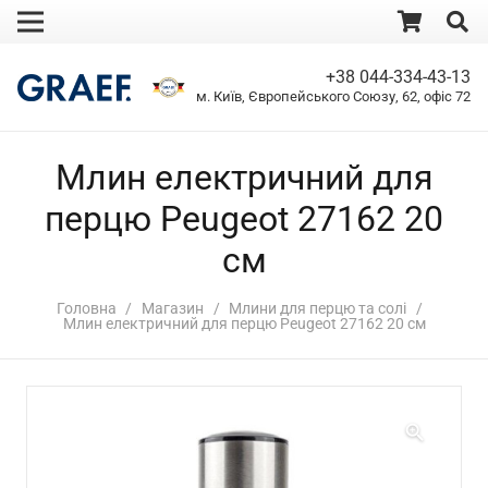
+38 044-334-43-13
м. Київ, Європейського Союзу, 62, офіс 72
Млин електричний для
перцю Peugeot 27162 20
см
Головна
/
Магазин
/
Млини для перцю та солі
/
Млин електричний для перцю Peugeot 27162 20 см