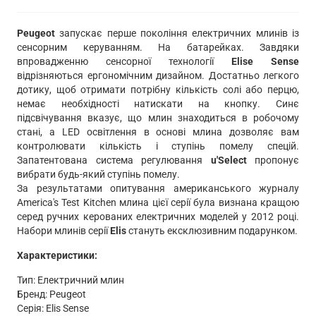
Peugeot
запускає перше покоління електричних млинів із
сенсорним керуванням. На батарейках. Завдяки
впровадженню сенсорної технології
Elise Sense
відрізняються ергономічним дизайном. Достатньо легкого
дотику, щоб отримати потрібну кількість солі або перцю,
немає необхідності натискати на кнопку. Синє
підсвічування вказує, що млин знаходиться в робочому
стані, а LED освітлення в основі млина дозволяє вам
контролювати кількість і ступінь помелу спецій.
Запатентована система регулювання
u'Select
пропонує
вибрати будь-який ступінь помелу.
За результатами опитування американського журналу
America's Test Kitchen млина цієї серії була визнана кращою
серед ручних керованих електричних моделей у 2012 році.
Набори млинів серії
Elis
стануть ексклюзивним подарунком.
Характеристики:
Тип: Електричний млин
Бренд: Peugeot
Серія: Elis Sense