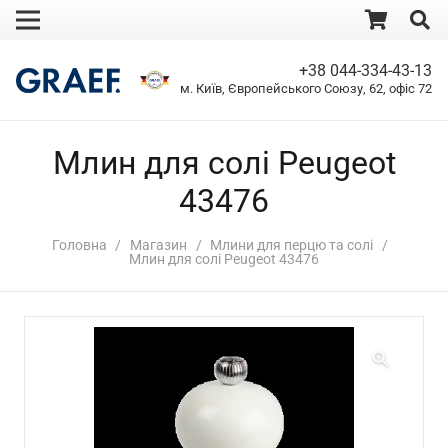
+38 044-334-43-13
м. Київ, Європейського Союзу, 62, офіс 72
Млин для солі Peugeot
43476
Головна
/
Магазин
/
Млини для перцю та солі
/
Млин для солі Peugeot 43476