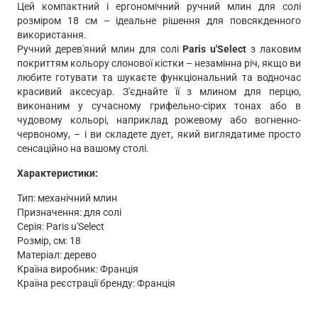
Цей компактний і ергономічний ручний млин для солі
розміром 18 см – ідеальне рішення для повсякденного
використання.
Ручний дерев'яний млин для солі
Paris u'Select
з лаковим
покриттям кольору слонової кістки – незамінна річ, якщо ви
любите готувати та шукаєте функціональний та водночас
красивий аксесуар. З'єднайте її з млином для перцю,
виконаним у сучасному грифельно-сірих тонах або в
чудовому кольорі, наприклад рожевому або вогненно-
червоному, – і ви складете дует, який виглядатиме просто
сенсаційно на вашому столі.
Характеристики:
Тип: механічний млин
Призначення: для солі
Серія: Paris u'Select
Розмір, см: 18
Матеріал: дерево
Країна виробник: Франція
Країна реєстрації бренду: Франція