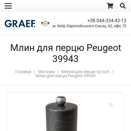
+38 044-334-43-13
м. Київ, Європейського Союзу, 62, офіс 72
Млин для перцю Peugeot
39943
Головна
/
Магазин
/
Млини для перцю та солі
/
Млин для перцю Peugeot 39943