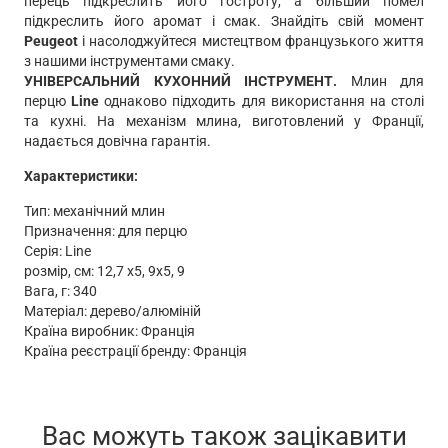
перець підкреслить його гостроту, а більший помел
підкреслить його аромат і смак. Знайдіть свій момент
Peugeot
і насолоджуйтеся мистецтвом французького життя
з нашими інструментами смаку.
УНІВЕРСАЛЬНИЙ КУХОННИЙ ІНСТРУМЕНТ.
Млин для
перцю
Line
однаково підходить для використання на столі
та кухні. На механізм млина, виготовлений у Франції,
надається довічна гарантія.
Характеристики:
Тип: механічний млин
Призначення: для перцю
Серія: Line
розмір, см: 12,7 х5, 9х5, 9
Вага, г: 340
Матеріал: дерево/алюміній
Країна виробник: Франція
Країна реєстрації бренду: Франція
Вас можуть також зацікавити