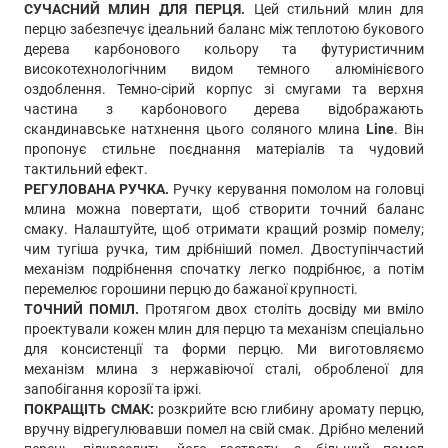
СУЧАСНИЙ МЛИН ДЛЯ ПЕРЦЯ.
Цей стильний млин для
перцю забезпечує ідеальний баланс між теплотою букового
дерева карбонового кольору та футуристичним
високотехнологічним видом темного алюмінієвого
оздоблення. Темно-сірий корпус зі смугами та верхня
частина з карбонового дерева відображають
скандинавське натхнення цього соляного млина
Line
. Він
пропонує стильне поєднання матеріалів та чудовий
тактильний ефект.
РЕГУЛОВАНА РУЧКА.
Ручку керування помолом на головці
млина можна повертати, щоб створити точний баланс
смаку. Налаштуйте, щоб отримати кращий розмір помелу;
чим тугіша ручка, тим дрібніший помел. Двоступінчастий
механізм подрібнення спочатку легко подрібнює, а потім
перемелює горошини перцю до бажаної крупності.
ТОЧНИЙ ПОМІЛ.
Протягом двох століть досвіду ми вміло
проектували кожен млин для перцю та механізм спеціально
для консистенції та форми перцю. Ми виготовляємо
механізм млина з нержавіючої сталі, обробленої для
запобігання корозії та іржі.
ПОКРАЩІТЬ СМАК:
розкрийте всю глибину аромату перцю,
вручну відрегулювавши помел на свій смак. Дрібно мелений