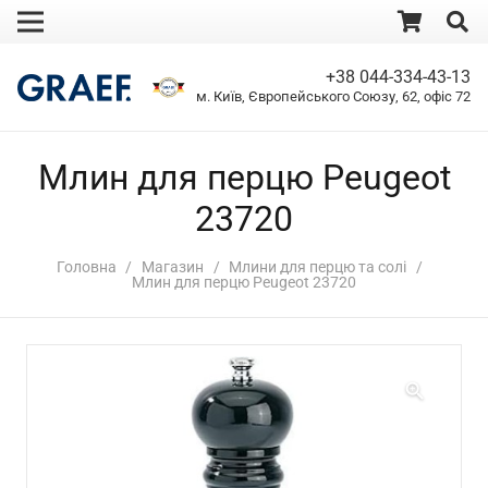
+38 044-334-43-13
м. Київ, Європейського Союзу, 62, офіс 72
Млин для перцю Peugeot
23720
Головна
/
Магазин
/
Млини для перцю та солі
/
Млин для перцю Peugeot 23720