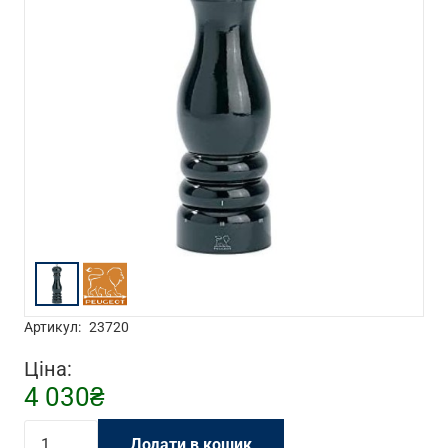
Артикул:
23720
Ціна:
4 030
₴
Млин
Додати в кошик