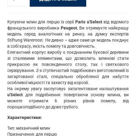
для
перцю
Peugeot
Купуючи млин для перцю із серії
Paris u'Select
від відомого
французького виробника
Peugeot
, Ви отримуєте найкращу
23720
модель серед аналогічних на ринку, на думку експертів
кількість
Stiftung Warentest. Не дивно – адже саме ця модель поєднує
в собі красу, якість помелу та довговічність.
Елегантний корпус виробу є поєднанням букової деревини
зі сталевими елементами, що дозволить млинові стати
прикрасою як повсякденного столу, так і святкового
сервірування. 2-х ступінчастий подрібнювач виготовлений із
загартованої сталі, спеціально обробленої для набуття
особливої міцності та захисту від корозії.
На окрему увагу заслуговує запатентоване налаштування
u'Select
для подрібнення: повертаючи основу млина, ви
можете отримати 6 різних рівнів помелу, від
порошкоподібного до дуже грубого.
Характеристики:
Тип: механічний млин
Призначення: для перцю