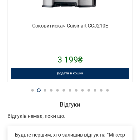
Млин для солі de Buyer S345.143232
1 605
₴
Додати в кошик
Відгуки
Відгуків немає, поки що.
Будьте першим, хто залишив відгук на “Міксер