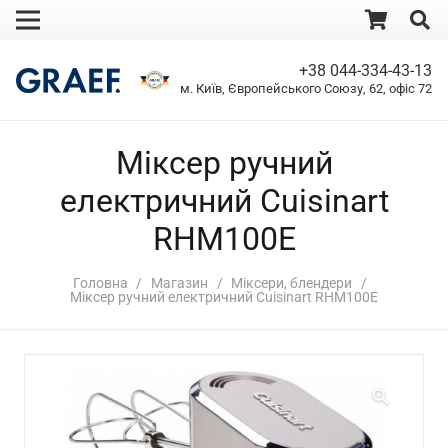
+38 044-334-43-13
м. Київ, Європейського Союзу, 62, офіс 72
Міксер ручний
електричний Cuisinart
RHM100E
Головна
/
Магазин
/
Міксери, блендери
/
Міксер ручний електричний Cuisinart RHM100E