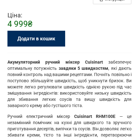
Ціна:
4 999
₴
Додати в кошик
Міксер
ручний
електричний
Акумуляторний ручний міксер Cuisinart
забезпечує
Cuisinart
оптимальну потужність
завдяки 5 швидкостям
, які дають
повний контроль над вашими рецептами. Почніть повільно і
RHM100E
поступово збільшуйте швидкість, щоб уникнути бризок. Ви
кількість
можете легко регулювати швидкість однією рукою під час
змішування інгредієнтів: використовуйте низьку швидкість
для збивання легких соусів та вищу швидкість для
заварного крему або густішого тіста.
Ручний електричний міксер
Cuisinart RHM100E
— це
незамінний помічник на кухні для швидкого та зручного
приготування десертів, випічки та соусів. Він дозволяє легко
збивати креми, тісто та інші інгредієнти, перетворюючи