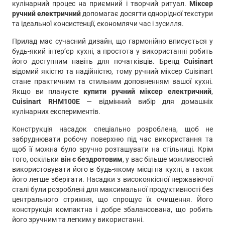
кулінарний процес на приємний і творчий ритуал.
Міксер
ручний електричний
допомагає досягти однорідної текстури
та ідеальної консистенції, економлячи час і зусилля.
Прилад має сучасний дизайн, що гармонійно вписується у
будь-який інтер’єр кухні, а простота у використанні робить
його доступним навіть для початківців. Бренд
Cuisinart
відомий якістю та надійністю, тому ручний міксер Cuisinart
стане практичним та стильним доповненням вашої кухні.
Якщо ви плануєте
купити ручний міксер електричний
,
Cuisinart RHM100E
— відмінний вибір для домашніх
кулінарних експериментів.
Конструкція насадок спеціально розроблена, щоб не
забруднювати робочу поверхню під час використання та
щоб її можна було зручно розташувати на стільниці. Крім
того, оскільки
він є бездротовим
, у вас більше можливостей
використовувати його в будь-якому місці на кухні, а також
його легше зберігати. Насадки з високоякісної нержавіючої
сталі були розроблені для максимальної продуктивності без
центрального стрижня, що спрощує їх очищення. Його
конструкція компактна і добре збалансована, що робить
його зручним та легким у використанні.