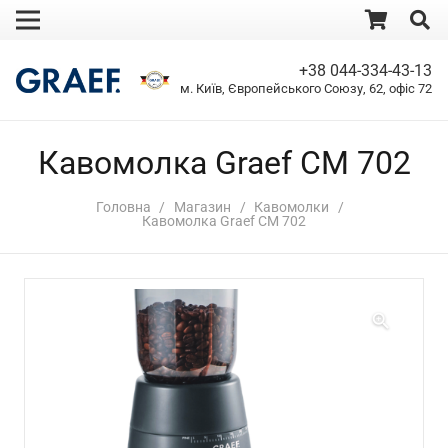
+38 044-334-43-13
м. Київ, Європейського Союзу, 62, офіс 72
Кавомолка Graef CM 702
Головна
/
Магазин
/
Кавомолки
/
Кавомолка Graef CM 702