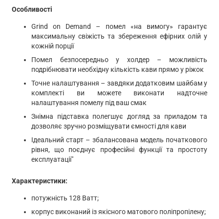
Особливості
Grind on Demand – помел «на вимогу» гарантує
максимальну свіжість та збереження ефірних олій у
кожній порції
Помел безпосередньо у холдер – можливість
подрібнювати необхідну кількість кави прямо у ріжок
Точне налаштування – завдяки додатковим шайбам у
комплекті ви можете виконати надточне
налаштування помелу під ваш смак
Знімна підставка полегшує догляд за приладом та
дозволяє зручно розміщувати ємності для кави
Ідеальний старт – збалансована модель початкового
рівня, що поєднує професійні функції та простоту
експлуатації"
Характеристики:
потужність 128 Ватт;
корпус виконаний із якісного матового поліпропілену;