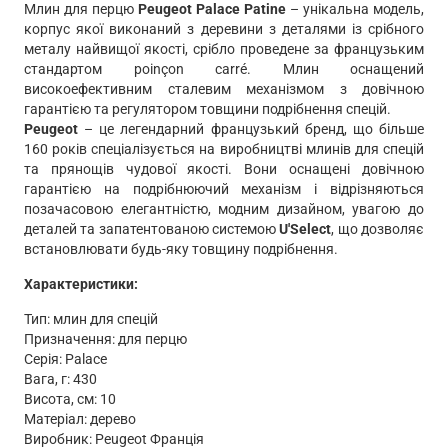
Млин для перцю
Peugeot Palace Patine
– унікальна модель,
корпус якої виконаний з деревини з деталями із срібного
металу найвищої якості, срібло проведене за французьким
стандартом poinçon carré. Млин оснащений
високоефективним сталевим механізмом з довічною
гарантією та регулятором товщини подрібнення спецій.
Peugeot
– це легендарний французький бренд, що більше
160 років спеціалізується на виробництві млинів для спецій
та прянощів чудової якості. Вони оснащені довічною
гарантією на подрібнюючий механізм і відрізняються
позачасовою елегантністю, модним дизайном, увагою до
деталей та запатентованою системою
U'Select
, що дозволяє
встановлювати будь-яку товщину подрібнення.
Характеристики:
Тип: млин для спецій
Призначення: для перцю
Серія: Palace
Вага, г: 430
Висота, см: 10
Матеріал: дерево
Виробник: Peugeot Франція