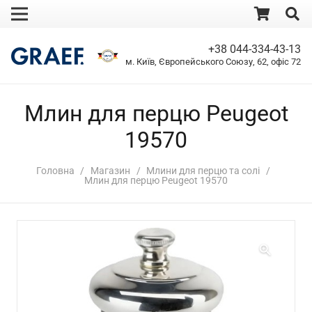
+38 044-334-43-13
м. Київ, Європейського Союзу, 62, офіс 72
Млин для перцю Peugeot
19570
Головна
/
Магазин
/
Млини для перцю та солі
/
Млин для перцю Peugeot 19570