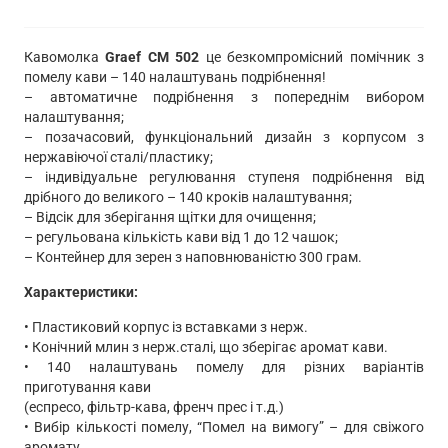
Кавомолка
Graef CM 502
це безкомпромісний помічник з
помелу кави – 140 налаштувань подрібнення!
– автоматичне подрібнення з попереднім вибором
налаштування;
– позачасовий, функціональний дизайн з корпусом з
нержавіючої сталі/пластику;
– індивідуальне регулювання ступеня подрібнення від
дрібного до великого – 140 кроків налаштування;
– Відсік для зберігання щітки для очищення;
– регульована кількість кави від 1 до 12 чашок;
– Контейнер для зерен з наповнюваністю 300 грам.
Характеристики:
• Пластиковий корпус із вставками з нерж.
• Конічний млин з нерж.сталі, що зберігає аромат кави.
• 140 налаштувань помелу для різних варіантів
приготування кави
(еспресо, фільтр-кава, френч прес і т.д.)
• Вибір кількості помелу, “Помел на вимогу” – для свіжого
аромату