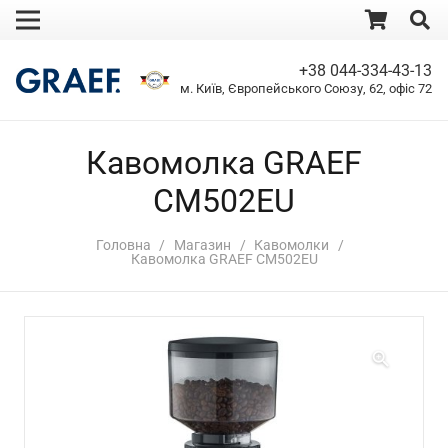
+38 044-334-43-13
м. Київ, Європейського Союзу, 62, офіс 72
Кавомолка GRAEF
CM502EU
Головна
/
Магазин
/
Кавомолки
/
Кавомолка GRAEF CM502EU