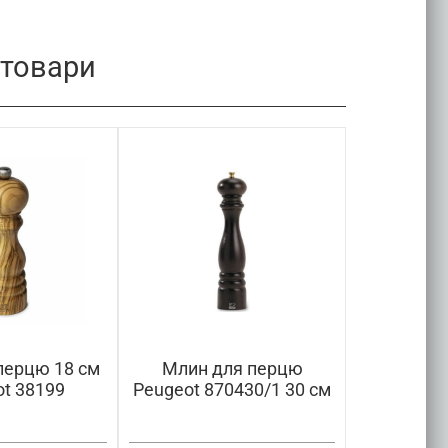
 товари
перцю 18 см
Млин для перцю
Млин для 
t 38199
Peugeot 870430/1 30 см
1823