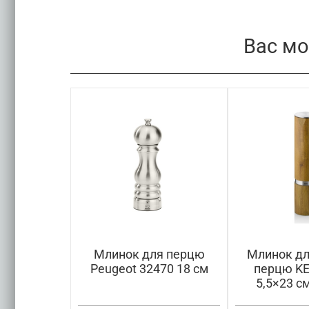
Вас мо
 спецій
Млинок для перцю
Млинок дл
й de Buyer
Peugeot 32470 18 см
перцю KE
18332
5,5×23 с