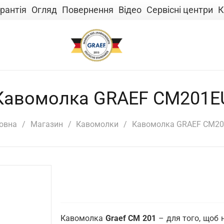
рантія
Огляд
Повернення
Відео
Сервісні центри
К
Кавомолка GRAEF CM201E
овна
/
Магазин
/
Кавомолки
/
Кавомолка GRAEF CM2
Кавомолка
Graef CM 201
– для того, щоб