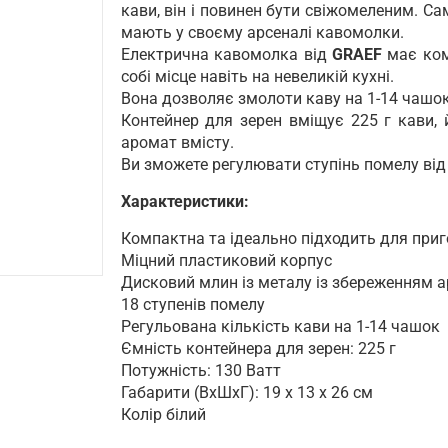
кави, він і повинен бути свіжомеленим. С
мають у своєму арсеналі кавомолки.
Електрична кавомолка від
GRAEF
має ком
собі місце навіть на невеликій кухні.
Вона дозволяє змолоти каву на 1-14 чашок
Контейнер для зерен вміщує 225 г кави, 
аромат вмісту.
Ви зможете регулювати ступінь помелу від д
Характеристики:
Компактна та ідеально підходить для приг
Міцний пластиковий корпус
Дисковий млин із металу із збереженням 
18 ступенів помелу
Регульована кількість кави на 1-14 чашок
Ємність контейнера для зерен: 225 г
Потужність: 130 Ватт
Габарити (ВхШхГ): 19 х 13 х 26 см
Колір білий