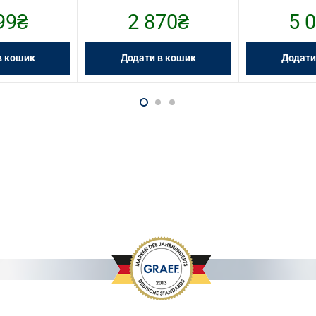
99
₴
2 870
₴
5 
в кошик
Додати в кошик
Додати