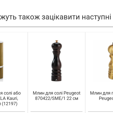
жуть також зацікавити наступні
я солі або
Млин для солі Peugeot
Млин для 
LA Kauri,
870422/SME/1 22 см
Peugeo
м (12197)