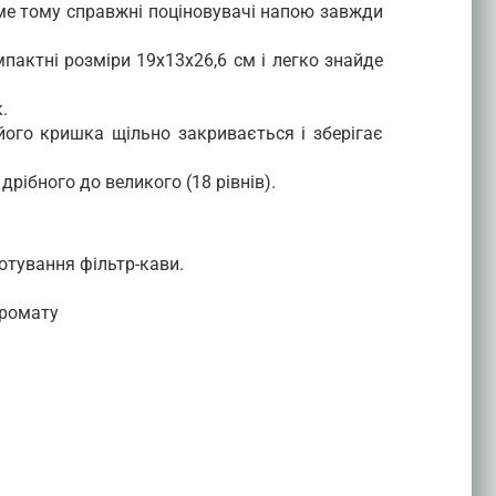
аме тому справжні поціновувачі напою завжди
пактні розміри 19х13х26,6 см і легко знайде
.
його кришка щільно закривається і зберігає
рібного до великого (18 рівнів).
отування фільтр-кави.
аромату